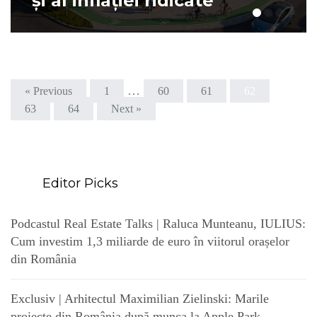
și al inflației ridicate
…
« Previous
1
60
61
62
63
64
Next »
Editor Picks
Podcastul Real Estate Talks | Raluca Munteanu, IULIUS:
Cum investim 1,3 miliarde de euro în viitorul orașelor
din România
Exclusiv | Arhitectul Maximilian Zielinski: Marile
proiecte din România după munca la Apple Park