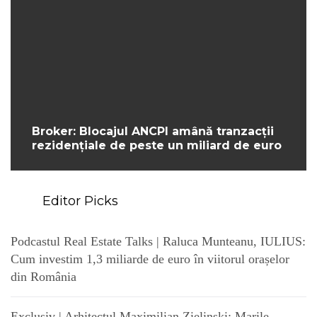
Broker: Blocajul ANCPI amână tranzacții
rezidențiale de peste un miliard de euro
Editor Picks
Podcastul Real Estate Talks | Raluca Munteanu, IULIUS:
Cum investim 1,3 miliarde de euro în viitorul orașelor
din România
Exclusiv | Arhitectul Maximilian Zielinski: Marile