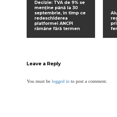
Decizie: TVA de 9% se
menține până la 30
septembrie, în timp ce
Ai
redeschiderea
re
platformei ANCPI
pr
rămâne fără termen
fe
Leave a Reply
You must be
logged in
to post a comment.