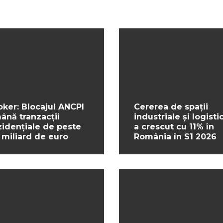
oker: Blocajul ANCPI
Cererea de spații
ână tranzacții
industriale și logisti
zidențiale de peste
a crescut cu 11% în
 miliard de euro
România în S1 2026