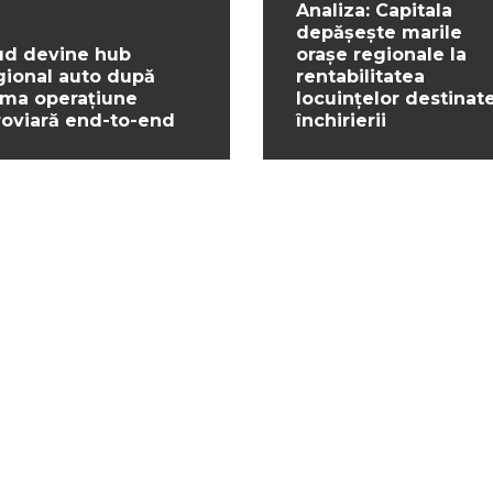
Analiza: Capitala
depășește marile
ud devine hub
orașe regionale la
gional auto după
rentabilitatea
ima operațiune
locuințelor destinat
roviară end-to-end
închirierii